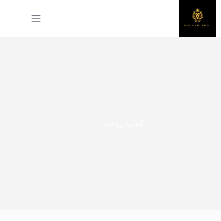
لتجاوز
لى
لمحتوى
العاب زوجية