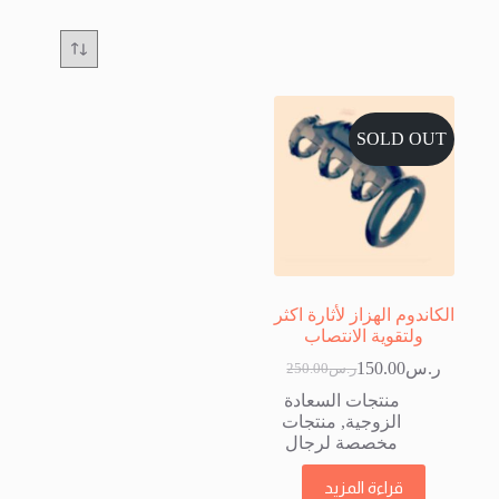
SOLD OUT
الكاندوم الهزاز لأثارة اكثر
ولتقوية الانتصاب
ر.س
150.00
ر.س
250.00
السعر
السعر
الحالي
الأصلي
منتجات السعادة
هو:
هو:
الزوجية
,
منتجات
ر.س250.00.
ر.س150.00.
مخصصة لرجال
قراءة المزيد