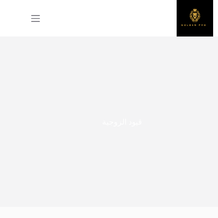
لتجاوز
لى
لمحتوى
قيود الزوجية