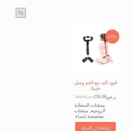
-25%
قيود اليد مع الفم وصل
حديثا
ر.س
150.00
ر.س
200.00
السعر
السعر
الحالي
الأصلي
منتجات السعادة
هو:
هو:
الزوجية
,
منتجات
ر.س200.00.
ر.س150.00.
مخصصة لنساء
إضافة إلى السلة