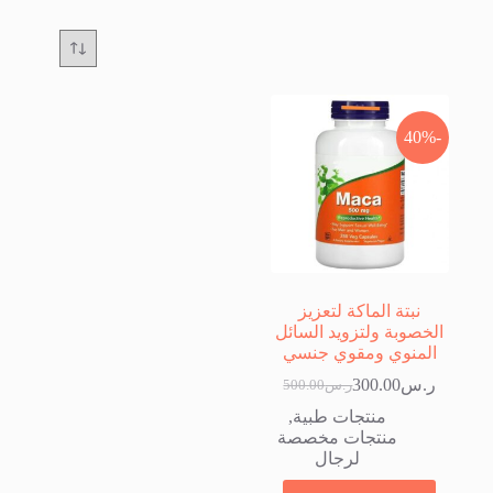
-40%
نبتة الماكة لتعزيز
الخصوبة ولتزويد السائل
المنوي ومقوي جنسي
ر.س
300.00
ر.س
500.00
السعر
السعر
الحالي
الأصلي
منتجات طبية
,
هو:
هو:
منتجات مخصصة
ر.س500.00.
ر.س300.00.
لرجال