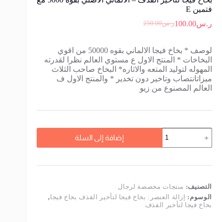
فتمين E
ر.س
100.00
ر.س
250.00
السعر
السعر
الحالي
الأصلي
هو:
هو:
لوصف * بخاخ فيجا الالماني بقوه 50000 من اقوي
ر.س250.00.
ر.س100.00.
البخاخات * المنتج الاول ع مستوي العالم نظرا لقدرته
المهوله لتوليد المتعه والاثاره* البخاخ صاحب الثلاث
ميزاتانتصاب وتاخير دون تخدير * والمنتج الاول ف
العالم المصنوع من زيو
كمية
إضافة إلى السلة
بخاخ
فيجا
لتأخير
القذف
-
الالماني
التصنيف:
منتجات مخصصة لرجال
الاصلي
الوسوم:
إزالة العنصر: بخاخ فيجا لتأخير القذف بخاخ فيجا
,
بقوة
بخاخ فيجا لتأخير القذف
5000
مع