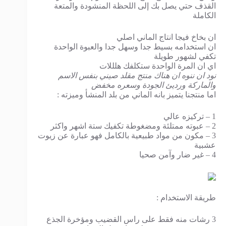
القذف حتي يصل بك إلى اللحظة المنشودة والمتعة
الكاملة
ان بخاخ فيجا انتاج الماني اصلي
ان استخدامه بسيط جدا وسهل جدا والعبوة الواحدة
تكفي لشهور طويلة
اي ان المرة الواحدة ستكلفك هلللات
نود ان ننوه ان هناك منتج مقلد صيني بنفس الاسم
والماركة ورديئ الجودة وسعره مخفض
اما منتجنا يتميز بانه الماني من بلد المنشأ وميزته :
1 – تركيزه عالي
2 – عبوته ممتلئة ومضغوطة تكفيك ستة اشهر واكثر
3 – مكون من مواد طبيعية بالكامل فهو عبارة عن زيوت
عشبية
4 – غير ضار وآمن صحيا
طريقة الاستخدام :
3 رشات منه فقط على راس القضيب ومؤخرة الجذع