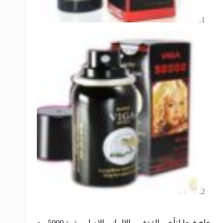
بخاخ فيجا لتأخير القذف – الالماني الاصلي بقوة 5000 مع