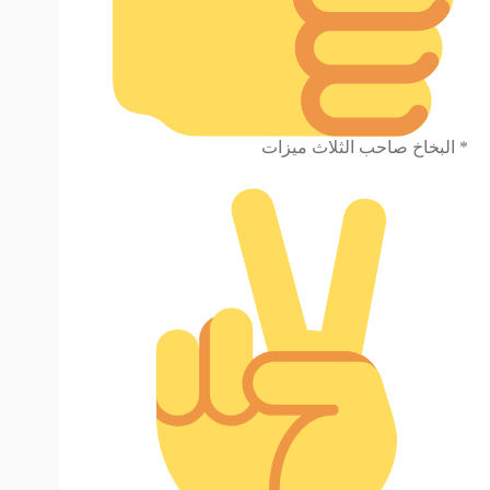
* البخاخ صاحب الثلاث ميزات