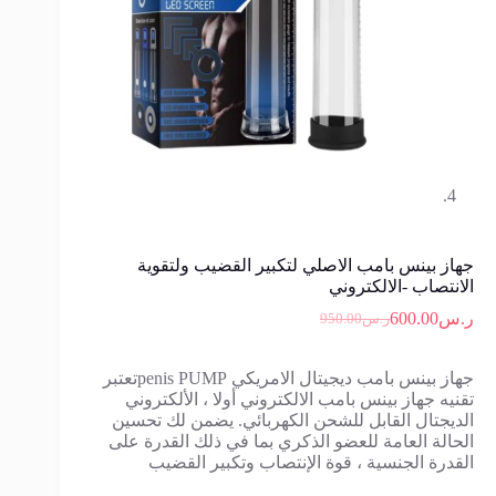
جهاز بينس بامب الاصلي لتكبير القضيب ولتقوية
الانتصاب -الالكتروني
ر.س
600.00
ر.س
950.00
السعر
السعر
الحالي
الأصلي
هو:
هو:
جهاز بينس بامب ديجيتال الامريكي penis PUMPتعتبر
ر.س950.00.
ر.س600.00.
تقنيه جهاز بينس بامب الالكتروني أولا ، الألكتروني
الديجتال القابل للشحن الكهربائي. يضمن لك تحسين
الحالة العامة للعضو الذكري بما في ذلك القدرة على
القدرة الجنسية ، قوة الإنتصاب وتكبير القضيب