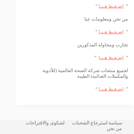
”
إضـغـط هـنـا
”
من نحن ومعلومات عنا
”
إضـغـط هـنـا
”
تجارب ومحاولة المذكورين
”
إضـغـط هـنـا
”
لجميع منتجات شركة الصحة العالمية (للأدوية
والمكملات الغذائية) الطبية
”
إضـغـط هـنـا
“
سياسة استرجاع الشحنات
لشكوى والاقتراحات
من نحن