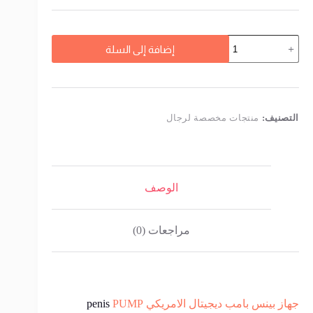
كمية
إضافة إلى السلة
جهاز
بينس
بامب
الاصلي
لتكبير
القضيب
التصنيف:
منتجات مخصصة لرجال
ولتقوية
الانتصاب
-الالكتروني
الوصف
مراجعات (0)
جهاز بينس بامب ديجيتال الامريكي
PUMP
penis