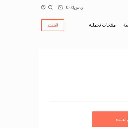
ر.س
0.00
عربة
التسوق
ية
منتجات تجملية
المتجر
 السلة