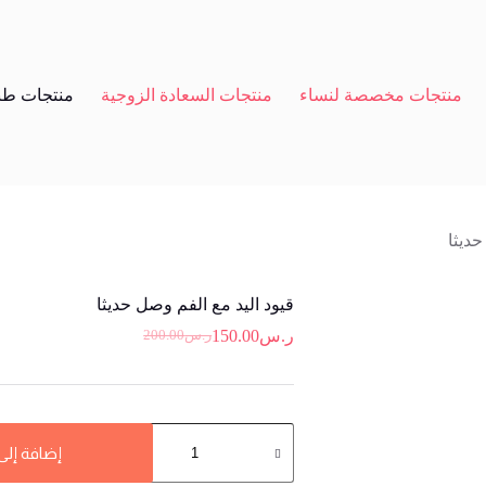
منتجات مخصصة لنساء
منتجات السعادة الزوجية
منتجات طب
حديثا
قيود اليد مع الفم وصل حديثا
ر.س
150.00
ر.س
200.00
السعر
السعر
الحالي
الأصلي
هو:
هو:
ر.س200.00.
ر.س150.00.
كمية
قيود
إضافة إلى
اليد