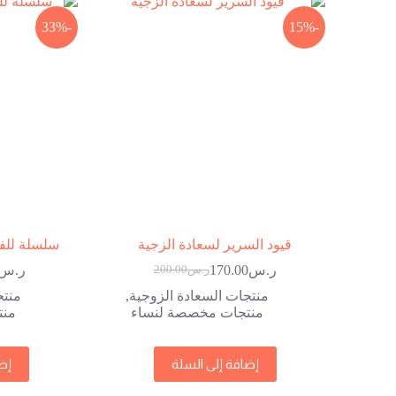
-33%
-15%
قيود السرير لسعادة الزجية
سلسلة للفخ
ر.س
170.00
ر.س
ر.س
200.00
السعر
السعر
الحالي
الأصلي
منتجات السعادة الزوجية
,
منتج
هو:
هو:
منتجات مخصصة لنساء
منت
ر.س200.00.
ر.س170.00.
إضافة إلى السلة
إض