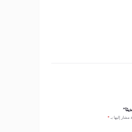
يثا”
 مشار إليها بـ
*