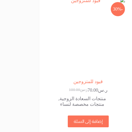
-30%
قيود للمتزوجين
ر.س
70.00
ر.س
100.00
السعر
السعر
الحالي
الأصلي
منتجات السعادة الزوجية
,
هو:
هو:
منتجات مخصصة لنساء
ر.س100.00.
ر.س70.00.
إضافة إلى السلة