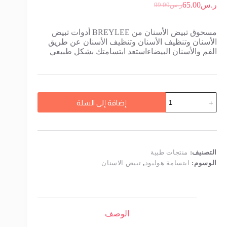
ر.س
65.00
ر.س
99.00
السعر
السعر
الحالي
الأصلي
هو:
هو:
مسحوق تبيض الأسنان من BREYLEE أدوات تبيض
ر.س99.00.
ر.س65.00.
الأسنان وتنظيف الأسنان وتنظيف الأسنان عن طريق
الفم والأسنان البيضاءاستعد ابتسامتك بشكل طبيعي
كمية
إضافة إلى السلة
مسحوق
تبيض
الأسنان
من
BREYLEE
الامريكي
التصنيف:
منتجات طبية
الطبي
الوسوم:
ابتسامة هوليود
,
تبيض الاسنان
الوصف