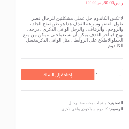
ر.س
80.00
ر.س
120.00
السعر
السعر
الحالي
الأصلي
هو:
هو:
لااتكس الكاندوم حل عملى مشكلتين للرجال قصر
ر.س120.00.
ر.س80.00.
طول العضو وسرعة القذف.هذا هو طريقنفخ الجلد ،
والزوجه ، والزفاف ، والرجل الواقى الذكرى ، درجه ،
تهيج فيتأخر القذف.يمكن أن تستعملحتى تتمكن من منع
الحملوالاطلاع على الروابط ، مثل الواقى الذكرييغسل
الكاندوم
كمية
إضافة إلى السلة
واقي
ذكري-
سلكون
كريستال
طبي
لاتكس
التصنيف:
منتجات مخصصة لرجال
الوسوم:
كاندوم سيلكون
,
واقي ذكري