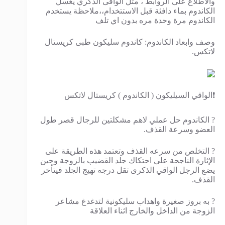
والاطلاع على الروابط ، مثل الواقى الذكري يغسل
الكاندوم بماء دافئة قبل الاستتخدام،،ملاحظة يستخدم
الكاندوم مرة وحدة مره بدون اي تلف
وصف وابعاد الكاندوم: كاندوم سليكون طبى كريستال
لاتكس.
❗الواقي السيليكون ( الكاندوم ) كريستال لاتكس
? الكاندوم حل عملي لاهم مشكلتين للرجال قصر طول
العضو وسرعة القذف.
? التخلص من سرعه القذف وتعتمد هذه الطريقة على
الإثارة الناجحة على احتكاك جلد القضيب بالزوجة وحين
يضع الرجل الواقي الذكرى تقل درجه تهيج الجلد فيتأخر
القذف.
? به بروز صغيرة واهداب سليكونية لتدغدغ مشاعر
الزوجة من الداخل والخارج اثناء العلاقة